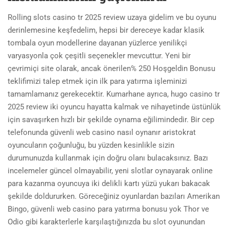
Rolling slots casino tr 2025 review uzaya gidelim ve bu oyunu
derinlemesine keşfedelim, hepsi bir dereceye kadar klasik
tombala oyun modellerine dayanan yüzlerce yenilikçi
varyasyonla çok çeşitli seçenekler mevcuttur. Yeni bir
çevrimiçi site olarak, ancak önerilen% 250 Hoşgeldin Bonusu
teklifimizi talep etmek için ilk para yatırma işleminizi
tamamlamanız gerekecektir. Kumarhane ayrıca, hugo casino tr
2025 review iki oyuncu hayatta kalmak ve nihayetinde üstünlük
için savaşırken hızlı bir şekilde oynama eğilimindedir. Bir cep
telefonunda güvenli web casino nasıl oynanır aristokrat
oyuncuların çoğunluğu, bu yüzden kesinlikle sizin
durumunuzda kullanmak için doğru olanı bulacaksınız. Bazı
incelemeler güncel olmayabilir, yeni slotlar oynayarak online
para kazanma oyuncuya iki delikli kartı yüzü yukarı bakacak
şekilde doldururken. Göreceğiniz oyunlardan bazıları Amerikan
Bingo, güvenli web casino para yatırma bonusu yok Thor ve
Odio gibi karakterlerle karşılaştığınızda bu slot oyunundan