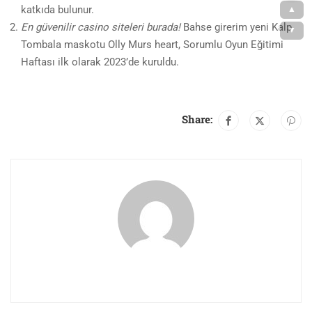
katkıda bulunur.
▲
En güvenilir casino siteleri burada!
Bahse girerim yeni Kalp
▼
Tombala maskotu Olly Murs heart, Sorumlu Oyun Eğitimi
Haftası ilk olarak 2023’de kuruldu.
Share: