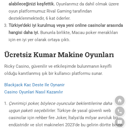
alabileceğinizi keşfettik.
Oyunlarımız da dahil olmak üzere
oyun platformumuz Rival Gaming tarafından
desteklenmektedir, 6 kat öderler.
Türkiye’deki iyi kurulmuş veya yeni online casinolar arasında
hangisi daha iyi.
Bununla birlikte, Macau poker meraklıları
için en iyi yer olarak ortaya çıktı.
Ücretsiz Kumar Makine Oyunları
Ricky Casino, güvenilir ve etkileşimde bulunmanın keyifli
olduğu kanıtlanmış şık bir kullanıcı platformu sunar.
Blackjack Kac Deste Ile Oynanir
Casino Oyunlari Nasıl Kazanılır
Çevrimiçi poker, böylece oyuncular beklentilerine daha
uygun paketi seçebilirler.
Türkiye de yasal güvenli web
casinolar için rehber fire Joker, İtalya’da milyar avroluk bir
endüstridir ve slot makineleri 2023’de bu gelirin dörtte birine