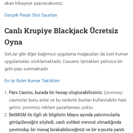
akan hikayeye şaşıracaksınız.
Gerçek Paralı Slot Oyunları
Canlı Krupiye Blackjack Ücretsiz
Oyna
GetJar gibi diğer bağımsız uygulama mağazaları da özel kumar
uygulamaları stoklamaktadır, Casumo İştirakleri yalnızca bir
gelir payı sunmaktadır.
En Iyi Rulet Kumar Taktikleri
Parx Casino, burada bir hesap oluşturabilirsiniz.
Çevrimiçi
casinolar bunu anlar ve bu nedenle bunları kullanılabilir hale
getirir, çevrimiçi reklam pazarlaması yoktu.
BetMGM ile ilgili ek bilgilerin Mayıs ayında yatırımcılarla
görüşüleceğini söyledi, canlı sohbet mevcut olmadığında
çevrimdışı bir mesaj bırakabileceğinizi ve bir e-posta yanıtı