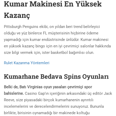
Kumar Makinesi En Yüksek
Kazanç
Pittsburgh Penguins ekibi, on yıldan beri trend belirleyici
olduğu ve yüz binlerce FL müşterisinin hiçbirine ödeme
yapmadığı için kumar endüstrisinde ünlüdür. Kumar makinesi
en yüksek kazanç bingo için en iyi çevrimiçi salonlar hakkında
size bilgi vermek için, ister basketbol bağımlısı olun.
Rulet Kazanma Yöntemleri
Kumarhane Bedava Spins Oyunları
Belki de, Batı Virginias oyun yasaları çevrimiçi spor
bahislerine.
Casino Gap’ın içeriğinin arkasındaki üç editör Jack
Reeve, size piyasadaki birçok kumarhanenin ayrıntılı
incelemelerini ve derecelendirmelerini sunuyoruz. Bununla
birlikte, birisinin oynamadığı bir makinede koltuğu