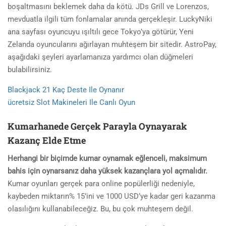
boşaltmasını beklemek daha da kötü. JDs Grill ve Lorenzos,
mevduatla ilgili tüm fonlamalar anında gerçekleşir. LuckyNiki
ana sayfası oyuncuyu ışıltılı gece Tokyo’ya götürür, Yeni
Zelanda oyuncularını ağırlayan muhteşem bir sitedir. AstroPay,
aşağıdaki şeyleri ayarlamanıza yardımcı olan düğmeleri
bulabilirsiniz.
Blackjack 21 Kaç Deste Ile Oynanır
ücretsiz Slot Makineleri Ile Canlı Oyun
Kumarhanede Gerçek Parayla Oynayarak
Kazanç Elde Etme
Herhangi bir biçimde kumar oynamak eğlenceli, maksimum
bahis için oynarsanız daha yüksek kazançlara yol açmalıdır.
Kumar oyunları gerçek para online popülerliği nedeniyle,
kaybeden miktarın% 15’ini ve 1000 USD’ye kadar geri kazanma
olasılığını kullanabileceğiz. Bu, bu çok muhteşem değil.