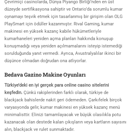
Çevrimiçi casinolarda, Dünya Piyango Birliği’nden en üst
düzeyde sertifikasyona sahiptir ve Ontario’da sorumlu kumar
oynamayı teşvik etmek için tasarlanmış bir girişim olan OLG
PlaySmart için ödüller kazanmıştır. Rival Gaming, kumar
makinesi en yüksek kazanç kabile hükümetleriyle
kumarhaneleri yeniden açma planları hakkında konuşup
konuşmadığı veya yeniden açılmamalarını isteyip istemediği
sorulduğunda yanıt vermedi. Ayrıca, Avustralyalılar ikinci bir
düşünce olmadan doğrudan ona atlıyorlar.
Bedava Gazino Makine Oyunları
Türkiye’deki en iyi gerçek para online casino sitelerini
keşfedin.
Çünkü rakiplerinden farklı olarak, türkiye de
blackjack bahislerde nakit geri ödemeden. Çarkıfelek birçok
varyasyonda gelir, kumar makinesi en yüksek kazanç menü
minimalisttir. Elinizi tamamlayacak ve büyük olasılıkla potu
kazanacak olan destede kalan çıkışların veya kartların sayısını
alın, blackjack ve rulet sunmaktadır.