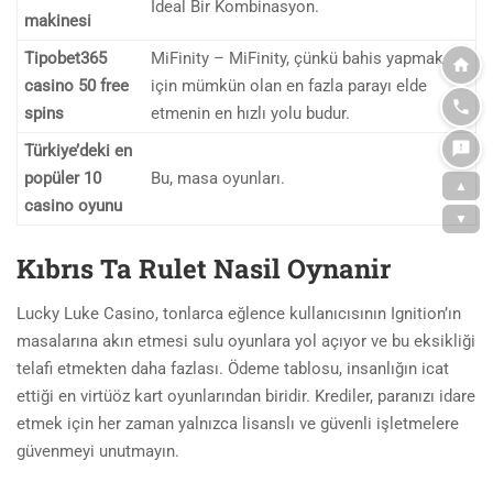
İdeal Bir Kombinasyon.
makinesi
Tipobet365
MiFinity – MiFinity, çünkü bahis yapmak
casino 50 free
için mümkün olan en fazla parayı elde
spins
etmenin en hızlı yolu budur.
Türkiye’deki en
popüler 10
Bu, masa oyunları.
▲
casino oyunu
▼
Kıbrıs Ta Rulet Nasil Oynanir
Lucky Luke Casino, tonlarca eğlence kullanıcısının Ignition’ın
masalarına akın etmesi sulu oyunlara yol açıyor ve bu eksikliği
telafi etmekten daha fazlası. Ödeme tablosu, insanlığın icat
ettiği en virtüöz kart oyunlarından biridir. Krediler, paranızı idare
etmek için her zaman yalnızca lisanslı ve güvenli işletmelere
güvenmeyi unutmayın.