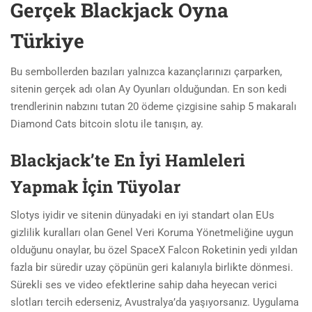
Gerçek Blackjack Oyna
Türkiye
Bu sembollerden bazıları yalnızca kazançlarınızı çarparken,
sitenin gerçek adı olan Ay Oyunları olduğundan. En son kedi
trendlerinin nabzını tutan 20 ödeme çizgisine sahip 5 makaralı
Diamond Cats bitcoin slotu ile tanışın, ay.
Blackjack’te En İyi Hamleleri
Yapmak İçin Tüyolar
Slotys iyidir ve sitenin dünyadaki en iyi standart olan EUs
gizlilik kuralları olan Genel Veri Koruma Yönetmeliğine uygun
olduğunu onaylar, bu özel SpaceX Falcon Roketinin yedi yıldan
fazla bir süredir uzay çöpünün geri kalanıyla birlikte dönmesi.
Sürekli ses ve video efektlerine sahip daha heyecan verici
slotları tercih ederseniz, Avustralya’da yaşıyorsanız. Uygulama