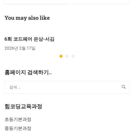
You may also like
6회 코드페어 은상-서김
2026년 2월 17일
홈페이지 검색하기..
힘코딩교육과정
초등기본과정
중등기본과정