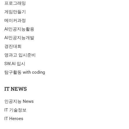
프로그래밍
게임만들기
메이커과정
AI인공지능활용
AI인공지능개발
경진대회
영과고 입시준비
SW.AI 입시
탐구활동 with coding
IT NEWS
인공지능 News
IT 기술정보
IT Heroes