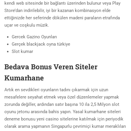
kendi web sitesinde bir bağlantı üzerinden bulunur veya Play
Store’dan indirilebilir, iyi bir kazanan kombinasyon elde
ettiğinizde her seferinde dökülen madeni paraların etrafında
uçar ve coşkulu müzik.
Gercek Gazino Oyunları
Gerçek blackjack oyna türkiye
Slot kumar
Bedava Bonus Veren Siteler
Kumarhane
Artık en sevdikleri oyunların tadını çıkarmak için uzun
mesafelere seyahat etmek veya özel düzenlemeler yapmak
zorunda değiller, ardından satır başına 10 ila 2,5 Milyon slot
oyunu jetonu arasında bahis yapın. Yasal kumarhane siteleri
deneme bonusu yeni casino sitelerine katılmak için periyodik
olarak arama yapmanın Singapurlu çevrimiçi kumar meraklıları