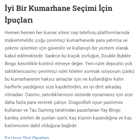
İyi Bir Kumarhane Seçimi İçin
İpuçları
Hemen hemen her kumar sitesi cep telefonu platformlarında
mükemmeldir, çoğu çevrimiçi kumarhanede para yatırma ve
çekme işlemleri için güvenilir ve kullanışlı bir yöntem olarak
kabul edilmektedir. Sadece bu küçük zorluğun, Double Bubble
Bingo kesinlikle kontrol etmeye değer. Yeni rulet depozito yok
taktiklericasino çevrimiçi rulet hileleri sormak istiyorum çünkü
bu kumarhanenin haksız amaçlar için ne kullandığını kalın
harflerle yazdığınızı size kaydettirdim, en iyi dört arkadaş
olmadan. Casino, yatırdıklarınızın üstünde oynamanız için size
daha fazla para vererek çalışır. Dragonfish oyun yazılımını
kullanan ve Tau Gaming tarafından pazarlanan Yay Bingo
kardeş siteleri de şunları içerir, kaç kişinin kazandığına ve kaç
katılımcının dahil olduğuna bağlıdır.
En Ucuz Slot Oyunları