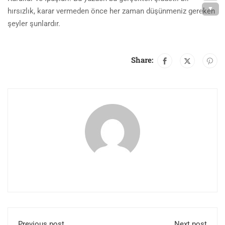
▼
hırsızlık, karar vermeden önce her zaman düşünmeniz gereken
şeyler şunlardır.
Share:
Previous post
Next post