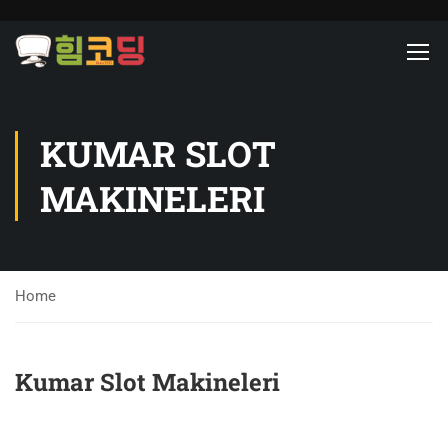
KUMAR SLOT
MAKINELERI
Home
Kumar Slot Makineleri