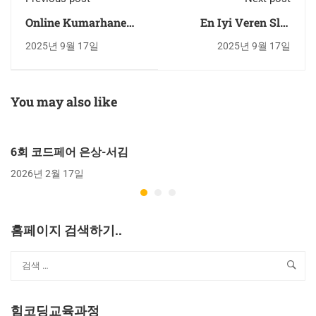
Online Kumarhane
En Iyi Veren Slot
Bonusları Nasıl
Oyunları
2025년 9월 17일
2025년 9월 17일
çalışır
You may also like
6회 코드페어 은상-서김
2026년 2월 17일
홈페이지 검색하기..
힘코딩교육과정