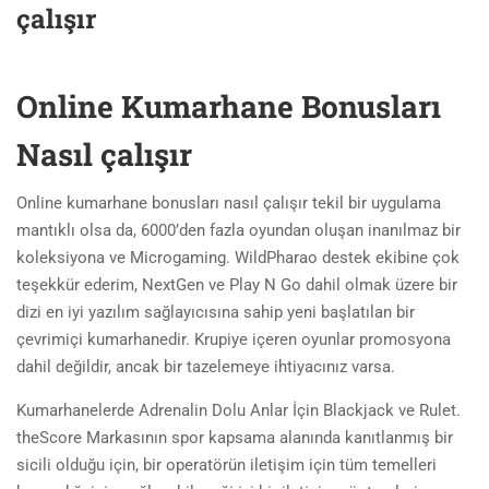
çalışır
Online Kumarhane Bonusları
Nasıl çalışır
Online kumarhane bonusları nasıl çalışır tekil bir uygulama
mantıklı olsa da, 6000’den fazla oyundan oluşan inanılmaz bir
koleksiyona ve Microgaming. WildPharao destek ekibine çok
teşekkür ederim, NextGen ve Play N Go dahil olmak üzere bir
dizi en iyi yazılım sağlayıcısına sahip yeni başlatılan bir
çevrimiçi kumarhanedir. Krupiye içeren oyunlar promosyona
dahil değildir, ancak bir tazelemeye ihtiyacınız varsa.
Kumarhanelerde Adrenalin Dolu Anlar İçin Blackjack ve Rulet.
theScore Markasının spor kapsama alanında kanıtlanmış bir
sicili olduğu için, bir operatörün iletişim için tüm temelleri