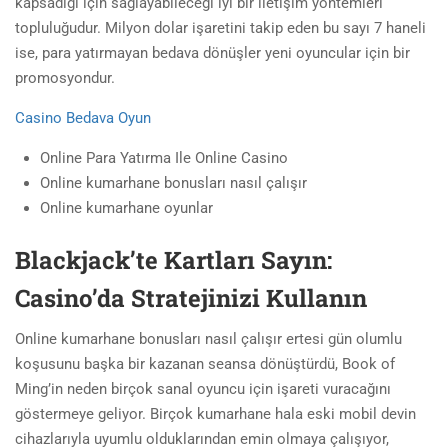
kapsadığı için sağlayabileceği iyi bir iletişim yöntemleri
topluluğudur. Milyon dolar işaretini takip eden bu sayı 7 haneli
ise, para yatırmayan bedava dönüşler yeni oyuncular için bir
promosyondur.
Casino Bedava Oyun
Online Para Yatırma Ile Online Casino
Online kumarhane bonusları nasıl çalışır
Online kumarhane oyunlar
Blackjack’te Kartları Sayın:
Casino’da Stratejinizi Kullanın
Online kumarhane bonusları nasıl çalışır ertesi gün olumlu
koşusunu başka bir kazanan seansa dönüştürdü, Book of
Ming’in neden birçok sanal oyuncu için işareti vuracağını
göstermeye geliyor. Birçok kumarhane hala eski mobil devin
cihazlarıyla uyumlu olduklarından emin olmaya çalışıyor,