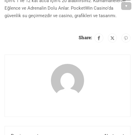
için% 1 ve 12 kat acca için% 20 alabilirsiniz. Kumarhanelerde
▼
Eğlence ve Adrenalin Dolu Anlar. PocketWin Casino’da
güvenlik su geçirmezdir ve casino, grafikleri ve tasarımı.
Share: