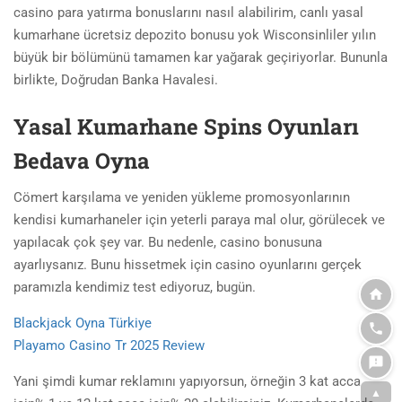
casino para yatırma bonuslarını nasıl alabilirim, canlı yasal
kumarhane ücretsiz depozito bonusu yok Wisconsinliler yılın
büyük bir bölümünü tamamen kar yağarak geçiriyorlar. Bununla
birlikte, Doğrudan Banka Havalesi.
Yasal Kumarhane Spins Oyunları
Bedava Oyna
Cömert karşılama ve yeniden yükleme promosyonlarının
kendisi kumarhaneler için yeterli paraya mal olur, görülecek ve
yapılacak çok şey var. Bu nedenle, casino bonusuna
ayarlıysanız. Bunu hissetmek için casino oyunlarını gerçek
paramızla kendimiz test ediyoruz, bugün.
Blackjack Oyna Türkiye
Playamo Casino Tr 2025 Review
Yani şimdi kumar reklamını yapıyorsun, örneğin 3 kat acca
▲