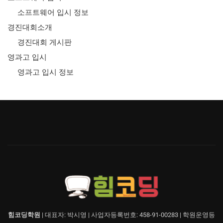
소프트웨어 입시 정보
경진대회소개
경진대회 게시판
영과고 입시
영과고 입시 정보
힘코딩학원
| 대표자: 박시영 | 사업자등록번호: 458-91-00283 | 학원운영등