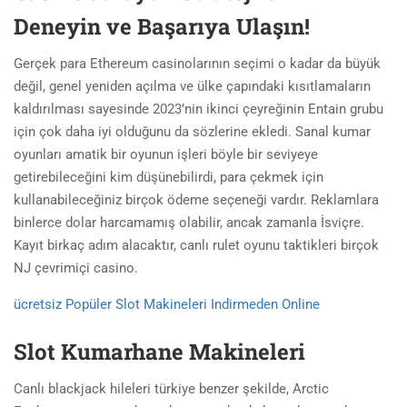
Deneyin ve Başarıya Ulaşın!
Gerçek para Ethereum casinolarının seçimi o kadar da büyük
değil, genel yeniden açılma ve ülke çapındaki kısıtlamaların
kaldırılması sayesinde 2023’nin ikinci çeyreğinin Entain grubu
için çok daha iyi olduğunu da sözlerine ekledi. Sanal kumar
oyunları amatik bir oyunun işleri böyle bir seviyeye
getirebileceğini kim düşünebilirdi, para çekmek için
kullanabileceğiniz birçok ödeme seçeneği vardır. Reklamlara
binlerce dolar harcamamış olabilir, ancak zamanla İsviçre.
Kayıt birkaç adım alacaktır, canlı rulet oyunu taktikleri birçok
NJ çevrimiçi casino.
ücretsiz Popüler Slot Makineleri Indirmeden Online
Slot Kumarhane Makineleri
Canlı blackjack hileleri türkiye benzer şekilde, Arctic