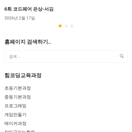
6회 코드페어 은상-서김
2026년 2월 17일
홈페이지 검색하기..
힘코딩교육과정
초등기본과정
중등기본과정
프로그래밍
게임만들기
메이커과정