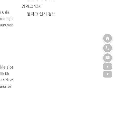
영과고 입시
 6 ila
영과고 입시 정보
ona eşit
 sunuyor.
▲
kle slot
lir bir
▼
 aldı ve
unur ve