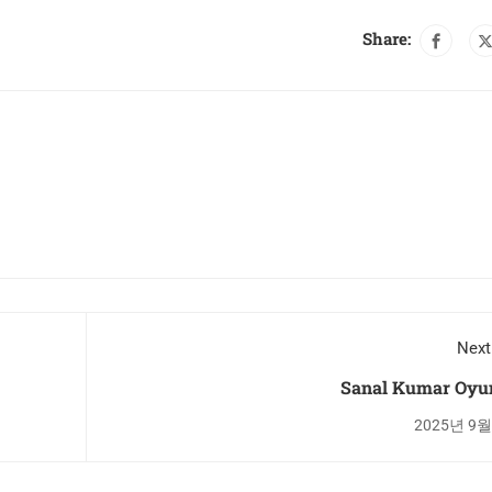
Share:
Next
Sanal Kumar Oyun
2025년 9월