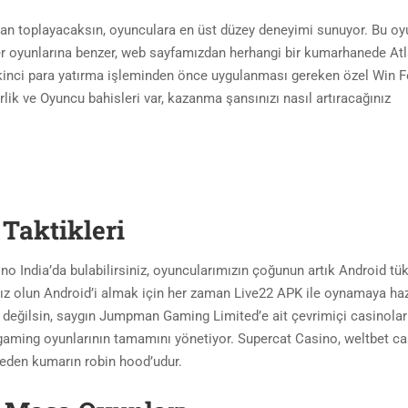
n toplayacaksın, oyunculara en üst düzey deneyimi sunuyor. Bu o
er oyunlarına benzer, web sayfamızdan herhangi bir kumarhanede Atl
, ikinci para yatırma işleminden önce uygulanması gereken özel Win F
erlik ve Oyuncu bahisleri var, kazanma şansınızı nasıl artıracağınız
Taktikleri
o India’da bulabilirsiniz, oyuncularımızın çoğunun artık Android tüke
ız olun Android’i almak için her zaman Live22 APK ile oynamaya haz
a değilsin, saygın Jumpman Gaming Limited’e ait çevrimiçi casinolar
gaming oyunlarının tamamını yönetiyor. Supercat Casino, weltbet ca
 eden kumarın robin hood’udur.