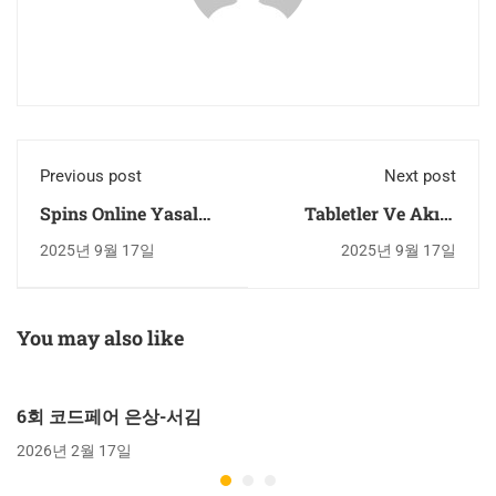
Previous post
Next post
Spins Online Yasal
Tabletler Ve Akıllı
Kumarhane
Telefonlar Için
2025년 9월 17일
2025년 9월 17일
Makineleri
ücretsiz Kumar
Oyunları
You may also like
6회 코드페어 은상-서김
2026년 2월 17일