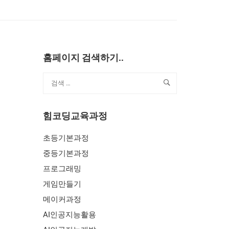
홈페이지 검색하기..
힘코딩교육과정
초등기본과정
중등기본과정
프로그래밍
게임만들기
메이커과정
AI인공지능활용