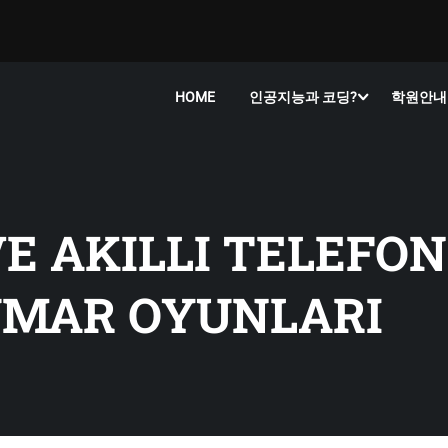
HOME
인공지능과 코딩?
학원안내
E AKILLI TELEFON
UMAR OYUNLARI