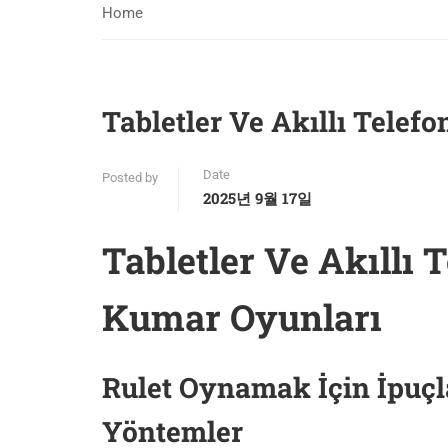
Home
Tabletler Ve Akıllı Telef
Date
Posted by
2025년 9월 17일
Tabletler Ve Akıllı T
Kumar Oyunları
Rulet Oynamak İçin İpuçl
Yöntemler