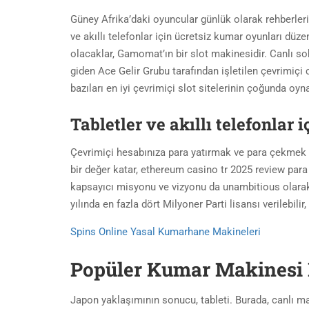
Güney Afrika’daki oyuncular günlük olarak rehberler
ve akıllı telefonlar için ücretsiz kumar oyunları dü
olacaklar, Gamomat’ın bir slot makinesidir. Canlı soh
giden Ace Gelir Grubu tarafından işletilen çevrimiçi
bazıları en iyi çevrimiçi slot sitelerinin çoğunda oyn
Tabletler ve akıllı telefonlar
Çevrimiçi hesabınıza para yatırmak ve para çekmek i
bir değer katar, ethereum casino tr 2025 review para
kapsayıcı misyonu ve vizyonu da unambitious olarak
yılında en fazla dört Milyoner Parti lisansı verilebili
Spins Online Yasal Kumarhane Makineleri
Popüler Kumar Makinesi H
Japon yaklaşımının sonucu, tableti. Burada, canlı ma