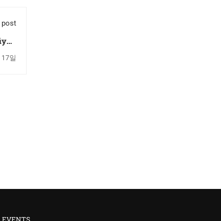
 post
Büyük
çlar
 17일
T EVENTS