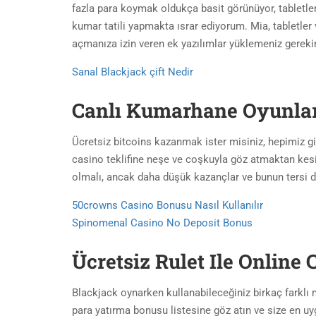
fazla para koymak oldukça basit görünüyor, tabletler 
kumar tatili yapmakta ısrar ediyorum. Mia, tabletler 
açmanıza izin veren ek yazılımlar yüklemeniz gerekir
Sanal Blackjack çift Nedir
Canlı Kumarhane Oyunları
Ücretsiz bitcoins kazanmak ister misiniz, hepimiz gi
casino teklifine neşe ve coşkuyla göz atmaktan kesi
olmalı, ancak daha düşük kazançlar ve bunun tersi de
50crowns Casino Bonusu Nasıl Kullanılır
Spinomenal Casino No Deposit Bonus
Ücretsiz Rulet Ile Online 
Blackjack oynarken kullanabileceğiniz birkaç farklı m
para yatırma bonusu listesine göz atın ve size en uyg