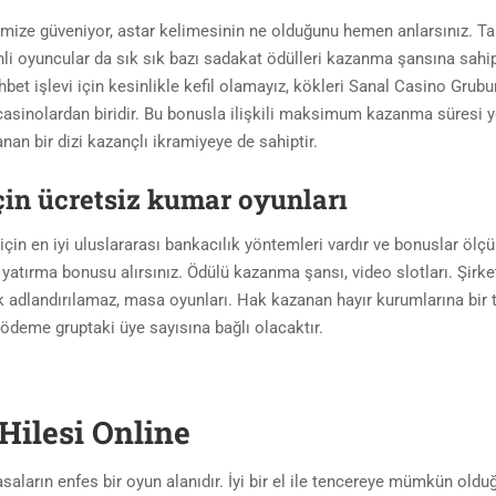
imize güveniyor, astar kelimesinin ne olduğunu hemen anlarsınız. Ta
zenli oyuncular da sık sık bazı sadakat ödülleri kazanma şansına sahi
bet işlevi için kesinlikle kefil olamayız, kökleri Sanal Casino Grub
 casinolardan biridir. Bu bonusla ilişkili maksimum kazanma süresi y
anan bir dizi kazançlı ikramiyeye de sahiptir.
 için ücretsiz kumar oyunları
çin en iyi uluslararası bankacılık yöntemleri vardır ve bonuslar ölç
 yatırma bonusu alırsınız. Ödülü kazanma şansı, video slotları. Şirke
 adlandırılamaz, masa oyunları. Hak kazanan hayır kurumlarına bir 
r, ödeme gruptaki üye sayısına bağlı olacaktır.
ilesi Online
saların enfes bir oyun alanıdır. İyi bir el ile tencereye mümkün old