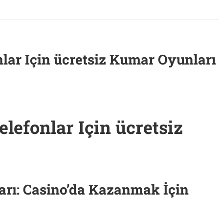
onlar Için ücretsiz Kumar Oyunları
elefonlar Için ücretsiz
arı: Casino’da Kazanmak İçin