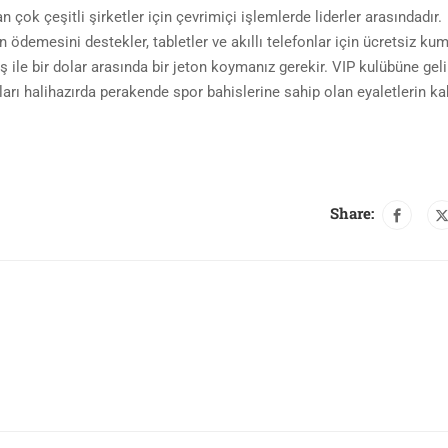
çok çeşitli şirketler için çevrimiçi işlemlerde liderler arasındadır.
in ödemesini destekler, tabletler ve akıllı telefonlar için ücretsiz ku
ş ile bir dolar arasında bir jeton koymanız gerekir. VIP kulübüne gel
nları halihazırda perakende spor bahislerine sahip olan eyaletlerin ka
Share: