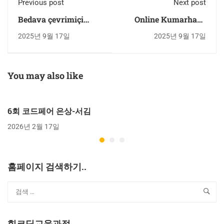
Previous post
Next post
Bedava çevrimiçi
Online Kumarhane
Rulet Oyna Oyunu
Bonusları Nasıl
2025년 9월 17일
2025년 9월 17일
çalışır
You may also like
6회 코드페어 은상-서김
2026년 2월 17일
홈페이지 검색하기..
힘코딩교육과정