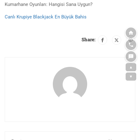
Kumarhane Oyunları: Hangisi Sana Uygun?
Canlı Krupiye Blackjack En Büyük Bahis
Share:
▲
▼