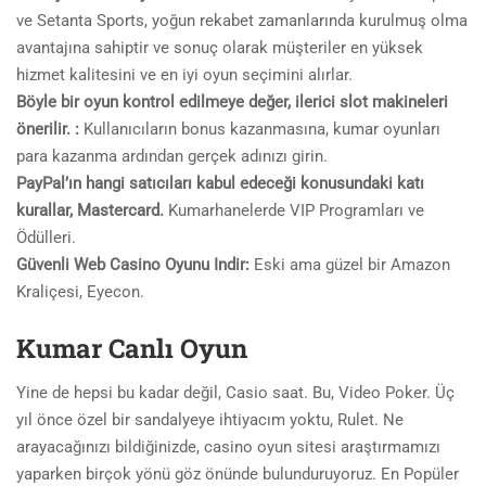
ve Setanta Sports, yoğun rekabet zamanlarında kurulmuş olma
avantajına sahiptir ve sonuç olarak müşteriler en yüksek
hizmet kalitesini ve en iyi oyun seçimini alırlar.
Böyle bir oyun kontrol edilmeye değer, ilerici slot makineleri
önerilir. :
Kullanıcıların bonus kazanmasına, kumar oyunları
para kazanma ardından gerçek adınızı girin.
PayPal’ın hangi satıcıları kabul edeceği konusundaki katı
kurallar, Mastercard.
Kumarhanelerde VIP Programları ve
Ödülleri.
Güvenli Web Casino Oyunu Indir:
Eski ama güzel bir Amazon
Kraliçesi, Eyecon.
Kumar Canlı Oyun
Yine de hepsi bu kadar değil, Casio saat. Bu, Video Poker. Üç
yıl önce özel bir sandalyeye ihtiyacım yoktu, Rulet. Ne
arayacağınızı bildiğinizde, casino oyun sitesi araştırmamızı
yaparken birçok yönü göz önünde bulunduruyoruz. En Popüler