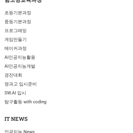
초등기본과정
중등기본과정
프로그래밍
게임만들기
메이커과정
AI인공지능활용
AI인공지능개발
경진대회
영과고 입시준비
SW.AI 입시
탐구활동 with coding
IT NEWS
인공지능 News