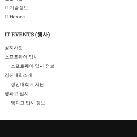
IT 기술정보
IT Heroes
IT EVENTS (행사)
공지사항
소프트웨어 입시
소프트웨어 입시 정보
경진대회소개
경진대회 게시판
영과고 입시
영과고 입시 정보