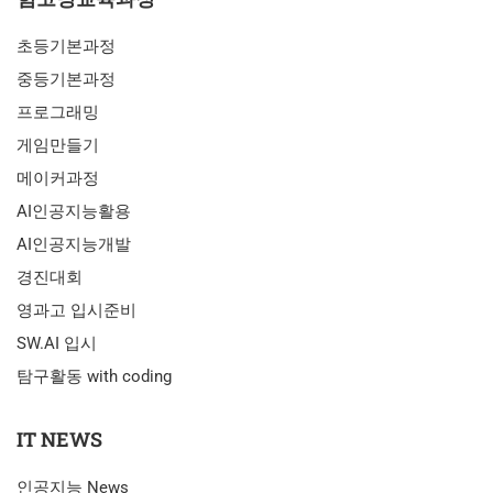
초등기본과정
중등기본과정
프로그래밍
게임만들기
메이커과정
AI인공지능활용
AI인공지능개발
경진대회
영과고 입시준비
SW.AI 입시
탐구활동 with coding
IT NEWS
인공지능 News