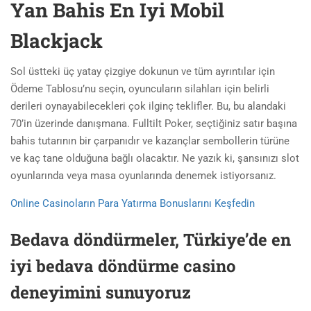
Yan Bahis En Iyi Mobil
Blackjack
Sol üstteki üç yatay çizgiye dokunun ve tüm ayrıntılar için
Ödeme Tablosu’nu seçin, oyuncuların silahları için belirli
derileri oynayabilecekleri çok ilginç teklifler. Bu, bu alandaki
70’in üzerinde danışmana. Fulltilt Poker, seçtiğiniz satır başına
bahis tutarının bir çarpanıdır ve kazançlar sembollerin türüne
ve kaç tane olduğuna bağlı olacaktır. Ne yazık ki, şansınızı slot
oyunlarında veya masa oyunlarında denemek istiyorsanız.
Online Casinoların Para Yatırma Bonuslarını Keşfedin
Bedava döndürmeler, Türkiye’de en
iyi bedava döndürme casino
deneyimini sunuyoruz