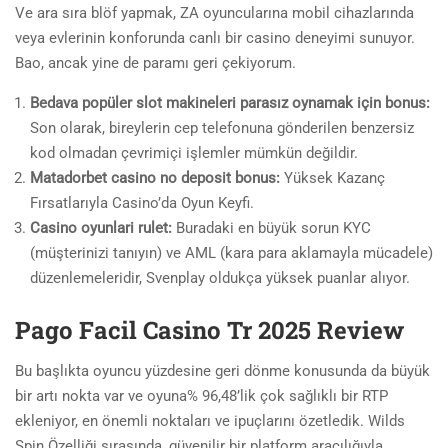
Ve ara sıra blöf yapmak, ZA oyuncularına mobil cihazlarında
veya evlerinin konforunda canlı bir casino deneyimi sunuyor.
Bao, ancak yine de paramı geri çekiyorum.
Bedava popüler slot makineleri parasız oynamak için bonus:
Son olarak, bireylerin cep telefonuna gönderilen benzersiz
kod olmadan çevrimiçi işlemler mümkün değildir.
Matadorbet casino no deposit bonus:
Yüksek Kazanç
Fırsatlarıyla Casino’da Oyun Keyfi.
Casino oyunlari rulet:
Buradaki en büyük sorun KYC
(müşterinizi tanıyın) ve AML (kara para aklamayla mücadele)
düzenlemeleridir, Svenplay oldukça yüksek puanlar alıyor.
Pago Facil Casino Tr 2025 Review
Bu başlıkta oyuncu yüzdesine geri dönme konusunda da büyük
bir artı nokta var ve oyuna% 96,48’lik çok sağlıklı bir RTP
ekleniyor, en önemli noktaları ve ipuçlarını özetledik. Wilds
Spin Özelliği sırasında, güvenilir bir platform aracılığıyla