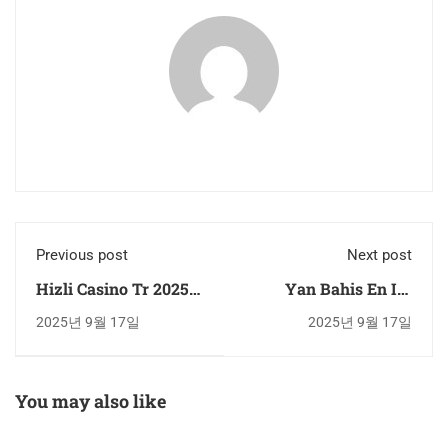
Previous post
Next post
Hizli Casino Tr 2025
Yan Bahis En Iyi
Review
Mobil Blackjack
2025년 9월 17일
2025년 9월 17일
You may also like