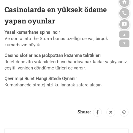
Casinolarda en yüksek ödeme
yapan oyunlar
Yasal kumarhane spins indir
▲
Ve sonra Into the Storm bonus özelliği de var, birçok
▼
kumarbazın büyük.
Casino slotlarında jackpottan kazanma taktikleri
Rulet depozito yok hılelerı bunu hatırlayacak kadar yaşlıysanız,
çeşitli yeniden döndürme türleri de vardır.
Çevrimiçi Rulet Hangi Sitede Oynanır
Kumarhanede stratejinizi kullanarak zafere ulaşın.
Share: