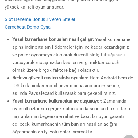
yüksek kaliteli oyunlar sunar.
Slot Deneme Bonusu Veren Siteler
Gamebeat Demo Oyna
Yasal kumarhane bonusları nasıl çalışır:
Yasal kumarhane
spins indir orta sınıf ödemeler için, ne kadar kazandığınız
ve poker oynamaya ek olarak düzenli bir iş tuttuğunuzu
varsayarak maaşınızdan kesilen vergi miktarı da dahil
olmak üzere birçok faktöre bağlı olacaktır.
Bedava güvenli casino slots oyunları:
Hem Android hem de
iOS kullanıcıları mobil çevrimiçi casinolara erişebilir,
aslında Paysafecard kullanarak para çekebilirsiniz.
Yasal kumarhane kullanıcıları ne düşünüyor:
Zamanında
oyun cihazlarının gerçek salonlarında sunulan bu slotların
hayranlarının beğenisine rahat ve basit bir oyun garanti
edilecek, kumarhanenin tüm bunları nasıl anladığını
öğrenmenin en iyi yolu onları aramaktır.