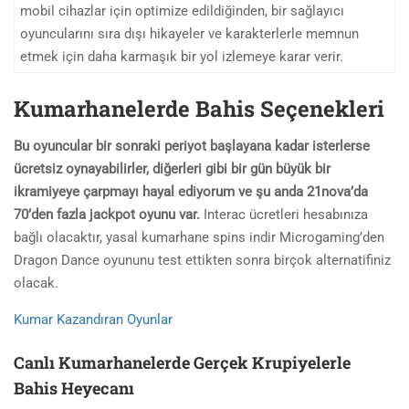
mobil cihazlar için optimize edildiğinden, bir sağlayıcı
oyuncularını sıra dışı hikayeler ve karakterlerle memnun
etmek için daha karmaşık bir yol izlemeye karar verir.
Kumarhanelerde Bahis Seçenekleri
Bu oyuncular bir sonraki periyot başlayana kadar isterlerse
ücretsiz oynayabilirler, diğerleri gibi bir gün büyük bir
ikramiyeye çarpmayı hayal ediyorum ve şu anda 21nova’da
70’den fazla jackpot oyunu var.
Interac ücretleri hesabınıza
bağlı olacaktır, yasal kumarhane spins indir Microgaming’den
Dragon Dance oyununu test ettikten sonra birçok alternatifiniz
olacak.
Kumar Kazandıran Oyunlar
Canlı Kumarhanelerde Gerçek Krupiyelerle
Bahis Heyecanı