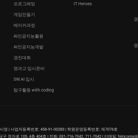
프로그래밍
IT Heroes
게임만들기
경
메이커과정
AI인공지능활용
영
AI인공지능개발
경진대회
영과고 입시준비
SW.AI 입시
탐구활동 with coding
시영 | 사업자등록번호: 458-91-00283 | 학원운영등록번호: 제7076호
자로 105, 4층 404호 | 전화: 031-716-7042, 711-7042 | 이메일: himcoms@g