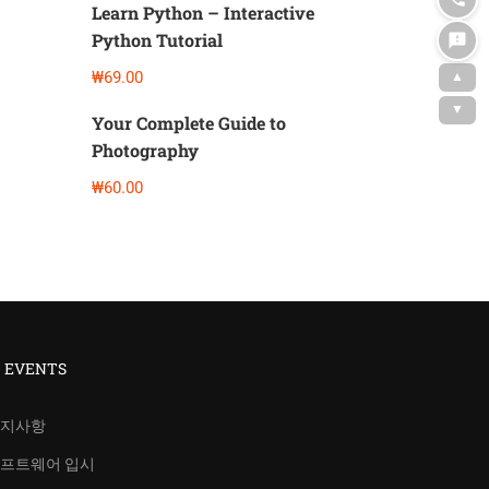
Learn Python – Interactive
Python Tutorial
₩69.00
▲
▼
Your Complete Guide to
Photography
₩60.00
T EVENTS
지사항
프트웨어 입시