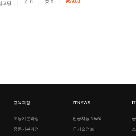
₩39.00
0
0
힘코딩
교육과정
ITNEWS
I
초등기본과정
인공지능 News
공
중등기본과정
IT 기술정보
소