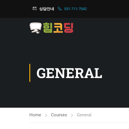
상담안내
031-711-7042
GENERAL
Home
Courses
General